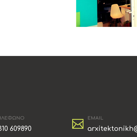
ΗΛΕΦΩΝΟ
EMAIL
310 609890
arxitektonik