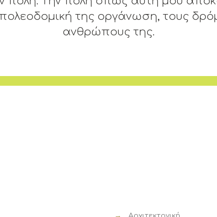
ν πόλη. Tην πόλη όπως αυτή μου αποκ
ν πολεοδομική της οργάνωση, τους δρό
ανθρώπους της.
→
Αρχιτεκτονική