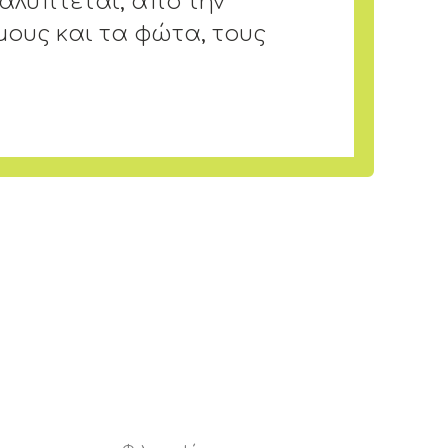
αλύπτεται, από την
μους και τα φώτα, τους