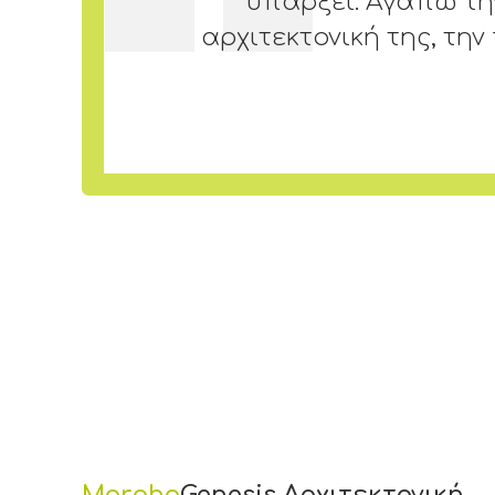
υπάρξει. Αγαπώ τη
αρχιτεκτονική της, τη
Morpho
Genesis Αρχιτεκτονική