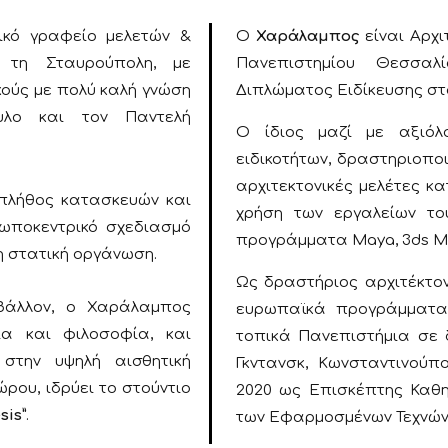
νικό γραφείο μελετών &
Ο
Χαράλαμπος
είναι Αρχι
 τη Σταυρούπολη, με
Πανεπιστημίου Θεσσαλ
ούς με πολύ καλή γνώση
Διπλώματος Ειδίκευσης στο
ουλο και τον Παντελή
Ο ίδιος μαζί με αξιόλο
ειδικοτήτων, δραστηριοπ
αρχιτεκτονικές μελέτες κ
 πλήθος κατασκευών και
χρήση των εργαλείων το
ωποκεντρικό σχεδιασμό
προγράμματα Maya, 3ds Max
τη στατική οργάνωση.
Ως δραστήριος αρχιτέκτον
βάλλον, ο Χαράλαμπος
ευρωπαϊκά προγράμματα 
α και φιλοσοφία, και
τοπικά Πανεπιστήμια σε 
στην υψηλή αισθητική
Γκντανσκ, Κωνσταντινούπ
ώρου, ιδρύει το στούντιο
2020 ως Επισκέπτης Καθη
sis”
.
των Εφαρμοσμένων Τεχνών 